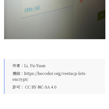
作者
：
Li, Fu-Yuan
連結
：
https://becoder.org/vestacp-lets-
encrypt/
許可
：
CC BY-NC-SA 4.0