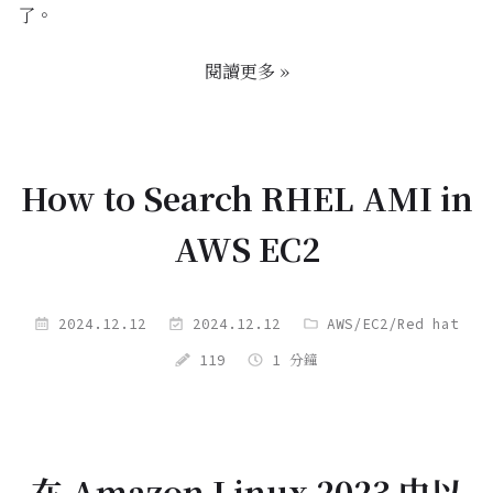
了。
閱讀更多 »
How to Search RHEL AMI in
AWS EC2
2024.12.12
2024.12.12
AWS
/
EC2
/
Red hat
119
1 分鐘
在 Amazon Linux 2023 中以