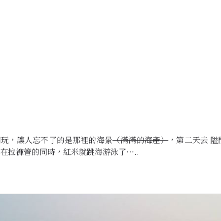
湖玩，讓人忘不了的是那裡的海景
（滿滿的海產）
，第二天去
隘
在拉褲管的同時，紅米就跳海游泳了…..