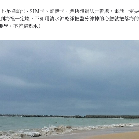
上拆掉電池、SIM卡、記憶卡，趕快想辦法弄乾處，電池一定
到海裡一定壞，不如用清水沖乾淨把鹽分沖掉的心態就把落海的
不要學，不差這點水）