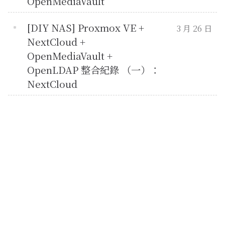
OpenMediaVault
[DIY NAS] Proxmox VE +
3 月 26 日
NextCloud +
OpenMediaVault +
OpenLDAP 整合紀錄 （一）：
NextCloud