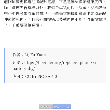
能回原廠更換電池後配對電池，不然是無法顯示健康度的。
除了這種老舊機種以外，我還是建議可以回原廠、授權維修
中心更換蘋果原廠的電池，不然每次開機都會跳出非原廠配
件來煩死你，而且去外面換過以後就再也不能回原廠換電池
了，千萬要謹慎選擇。
作者
：
Li, Fu-Yuan
連結
：
https://becoder.org/replace-iphone-se-
battery-diy/
許可
：
CC BY-NC-SA 4.0
updated
2022-07-12
updated
2022-07-12