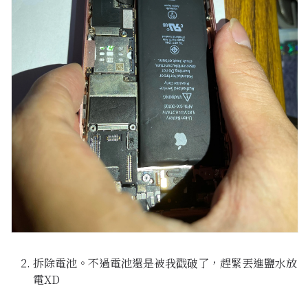
拆除電池。不過電池還是被我戳破了，趕緊丟進鹽水放
電XD