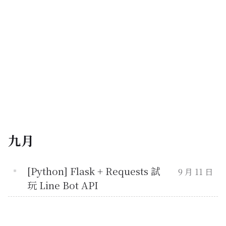
九月
[Python] Flask + Requests 試
9 月 11 日
玩 Line Bot API