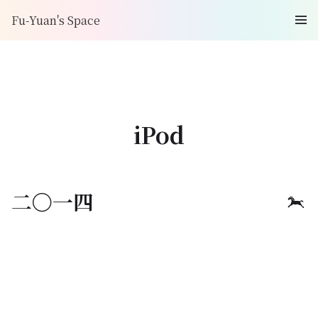
Fu-Yuan's Space
iPod
二〇一四